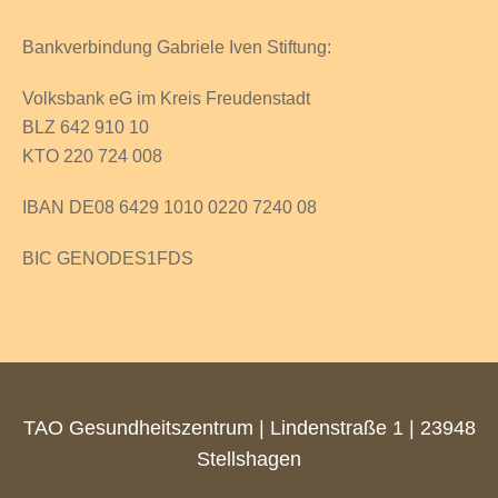
Bankverbindung Gabriele Iven Stiftung:
Volksbank eG im Kreis Freudenstadt
BLZ 642 910 10
KTO 220 724 008
IBAN DE08 6429 1010 0220 7240 08
BIC GENODES1FDS
TAO Gesundheitszentrum | Lindenstraße 1 | 23948
Stellshagen