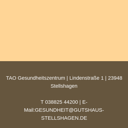
mit Themen, die Sie bewusst
oder unbewusst beschäftigen.
Beim intuitiven Malen
kommen Sie in einen...
WEITERLESEN...
TAO Gesundheitszentrum | Lindenstraße 1 | 23948
Stellshagen
T 038825 44200 | E-
Mail:
GESUNDHEIT@GUTSHAUS-
STELLSHAGEN.DE