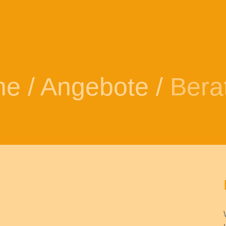
me
/
Angebote
/
Bera