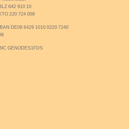
BLZ 642 910 10
KTO 220 724 008
IBAN DE08 6429 1010 0220 7240
08
BIC GENODES1FDS