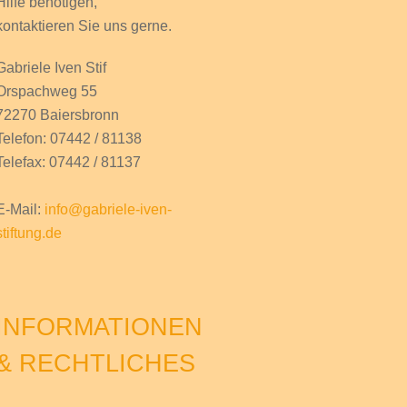
Hilfe
benötigen,
kontaktieren Sie uns gerne.
Gabriele Iven Stif
Orspachweg 55
72270 Baiersbronn
Telefon: 07442 / 81138
Telefax: 07442 / 81137
E-Mail:
info@gabriele-iven-
stiftung.de
INFORMATIONEN
& RECHTLICHES