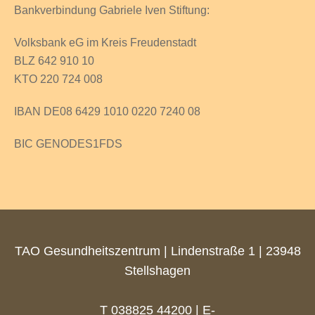
Bankverbindung Gabriele Iven Stiftung:
Volksbank eG im Kreis Freudenstadt
BLZ 642 910 10
KTO 220 724 008
IBAN DE08 6429 1010 0220 7240 08
BIC GENODES1FDS
TAO Gesundheitszentrum | Lindenstraße 1 | 23948
Stellshagen
T 038825 44200 | E-