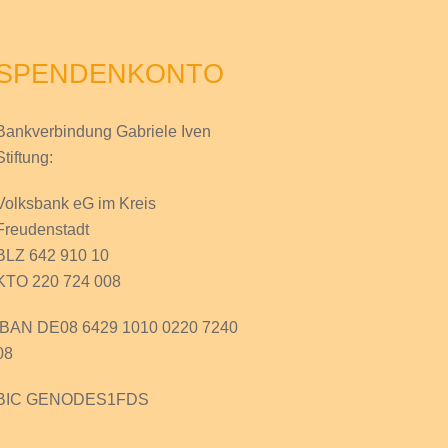
SPENDENKONTO
Bankverbindung Gabriele Iven
Stiftung:
Volksbank eG im Kreis
Freudenstadt
BLZ 642 910 10
KTO 220 724 008
IBAN DE08 6429 1010 0220 7240
08
BIC GENODES1FDS