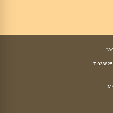
Hauschka
TAO
T 038825 
IM