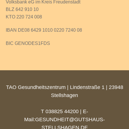
Volksbank eG im Kreis Freudenstadt
BLZ 642 910 10
KTO 220 724 008
IBAN DE08 6429 1010 0220 7240 08
BIC GENODES1FDS
TAO Gesundheitszentrum | Lindenstraße 1 | 23948
Stellshagen
T 038825 44200 | E-
Mail:
GESUNDHEIT@GUTSHAUS-
STELLSHAGEN.DE