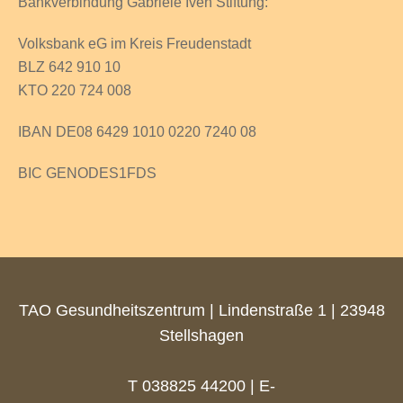
Bankverbindung Gabriele Iven Stiftung:
Volksbank eG im Kreis Freudenstadt
BLZ 642 910 10
KTO 220 724 008
IBAN DE08 6429 1010 0220 7240 08
BIC GENODES1FDS
TAO Gesundheitszentrum | Lindenstraße 1 | 23948
Stellshagen
T 038825 44200 | E-