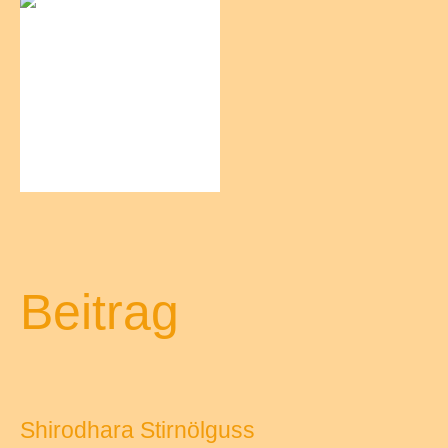
Beitrag
Shirodhara Stirnölguss