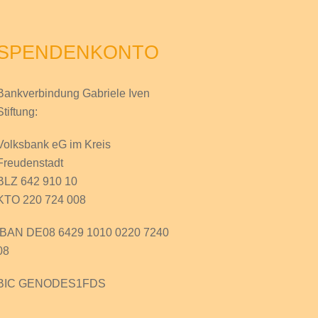
SPENDENKONTO
Bankverbindung Gabriele Iven
Stiftung:
Volksbank eG im Kreis
Freudenstadt
BLZ 642 910 10
KTO 220 724 008
IBAN DE08 6429 1010 0220 7240
08
BIC GENODES1FDS