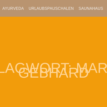
AYURVEDA
URLAUBSPAUSCHALEN
SAUNAHAUS
LAGWORT:
MAR
GEBHARD