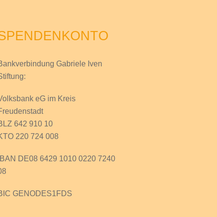
SPENDENKONTO
Bankverbindung Gabriele Iven
Stiftung:
Volksbank eG im Kreis
Freudenstadt
BLZ 642 910 10
KTO 220 724 008
IBAN DE08 6429 1010 0220 7240
08
BIC GENODES1FDS