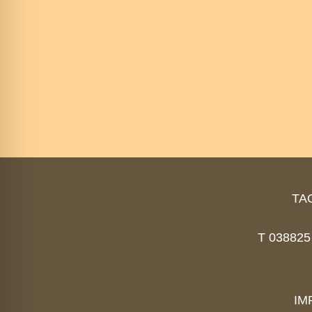
Ayurveda
TAO
T 038825 
IM