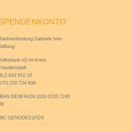
SPENDENKONTO
Bankverbindung Gabriele Iven
Stiftung:
Volksbank eG im Kreis
Freudenstadt
BLZ 642 910 10
KTO 220 724 008
IBAN DE08 6429 1010 0220 7240
08
BIC GENODES1FDS