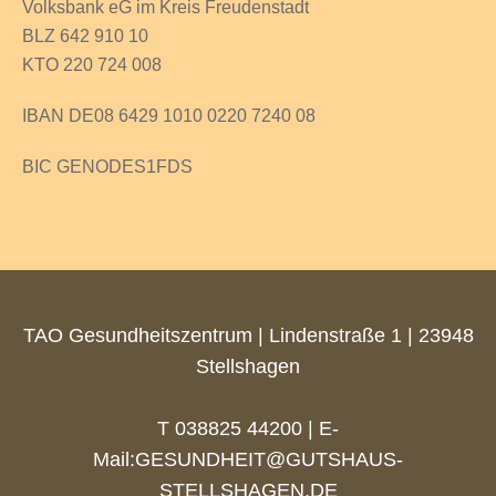
Volksbank eG im Kreis Freudenstadt
BLZ 642 910 10
KTO 220 724 008
IBAN DE08 6429 1010 0220 7240 08
BIC GENODES1FDS
TAO Gesundheitszentrum | Lindenstraße 1 | 23948
Stellshagen
T 038825 44200 | E-
Mail:
GESUNDHEIT@GUTSHAUS-
STELLSHAGEN.DE