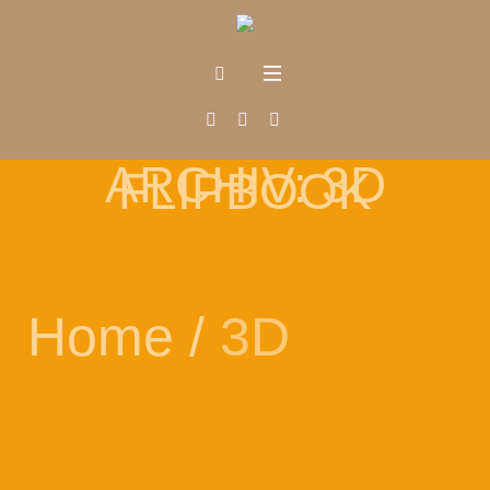
ARCHIV:
3D
FLIPBOOK
Home
/
3D
us