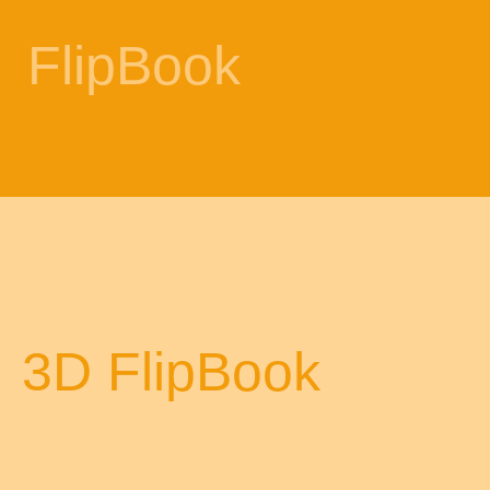
FlipBook
odus
dus
3D FlipBook