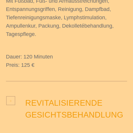
Mit Fußbad, Fuß- und Armausstreichungen,
Entspannungsgriffen, Reinigung, Dampfbad,
Tiefenreinigungsmaske, Lymphstimulation,
Ampullenkur, Packung, Dekolletébehandlung,
odus
Tagespflege.
Dauer: 120 Minuten
Preis: 125 €
dus
REVITALISIERENDE
GESICHTSBEHANDLUNG