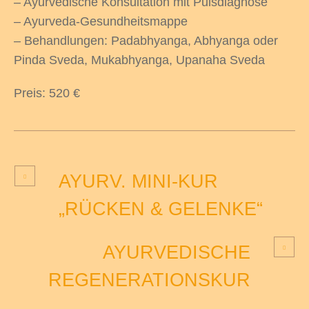
– Ayurvedische Konsultation mit Pulsdiagnose
– Ayurveda-Gesundheitsmappe
– Behandlungen: Padabhyanga, Abhyanga oder
Pinda Sveda, Mukabhyanga, Upanaha Sveda
odus
Preis: 520 €
AYURV. MINI-KUR
dus
„RÜCKEN & GELENKE“
AYURVEDISCHE
REGENERATIONSKUR